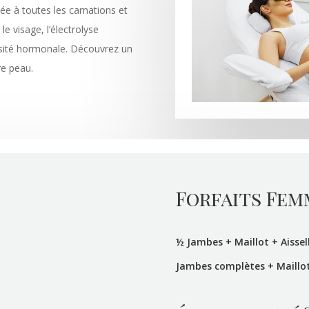
tée à toutes les carnations et
e visage, l’électrolyse
osité hormonale. Découvrez un
re peau.
Forfaits Fem
½
Jambes + Maillo
Jambes complètes + Mai