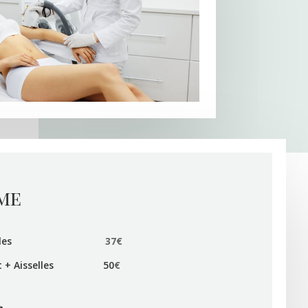
me
t + Aisselles
37€
llot + Aisselles 50
€