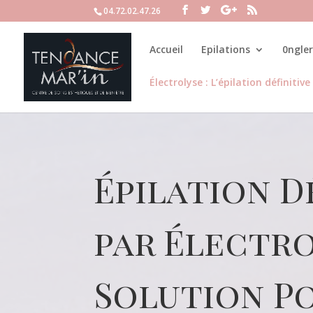
04.72.02.47.26
Accueil
Epilations
0ngler
Électrolyse : L’épilation définitiv
Épilation D
par Électro
Solution Po