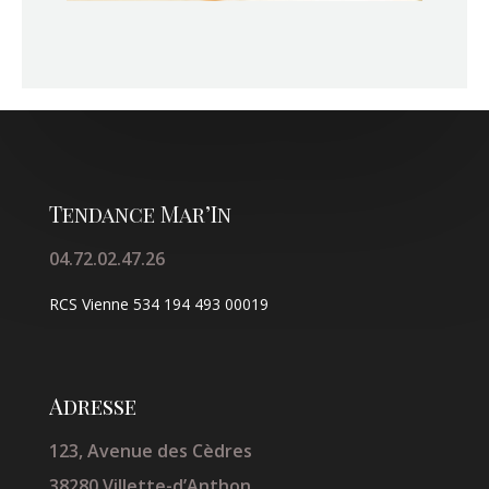
Tendance Mar’In
04.72.02.47.26
RCS Vienne
534 194 493 00019
Adresse
123, Avenue des Cèdres
38280 Villette-d’Anthon