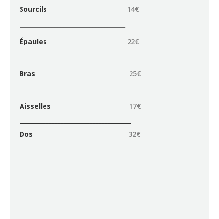
Sourcils
14€
____________________________________
Épaules
22€
____________________________________
Bras
25€
____________________________________
Aisselles
17€
______________________________________
Dos
32
€