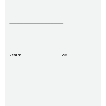
______________________________________
Ventre
20
€
____________________________________